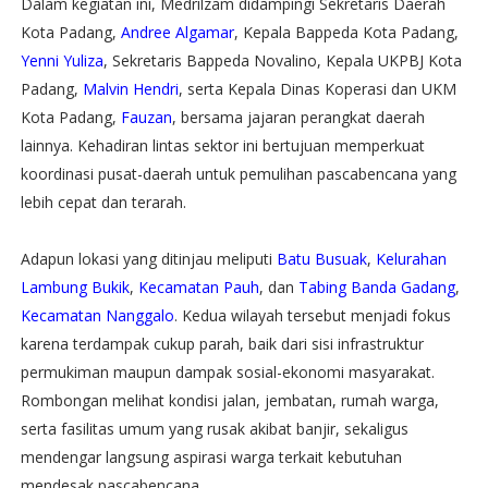
Dalam kegiatan ini, Medrilzam didampingi Sekretaris Daerah
Kota Padang,
Andree Algamar
, Kepala Bappeda Kota Padang,
Yenni Yuliza
, Sekretaris Bappeda Novalino, Kepala UKPBJ Kota
Padang,
Malvin Hendri
, serta Kepala Dinas Koperasi dan UKM
Kota Padang,
Fauzan
, bersama jajaran perangkat daerah
lainnya. Kehadiran lintas sektor ini bertujuan memperkuat
koordinasi pusat-daerah untuk pemulihan pascabencana yang
lebih cepat dan terarah.
Adapun lokasi yang ditinjau meliputi
Batu Busuak
,
Kelurahan
Lambung Bukik
,
Kecamatan Pauh
, dan
Tabing Banda Gadang
,
Kecamatan Nanggalo
. Kedua wilayah tersebut menjadi fokus
karena terdampak cukup parah, baik dari sisi infrastruktur
permukiman maupun dampak sosial-ekonomi masyarakat.
Rombongan melihat kondisi jalan, jembatan, rumah warga,
serta fasilitas umum yang rusak akibat banjir, sekaligus
mendengar langsung aspirasi warga terkait kebutuhan
mendesak pascabencana.