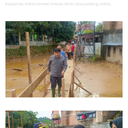
Bappenas,
kebencanaan,
Kepala dinas,
kota padang,
sekda,