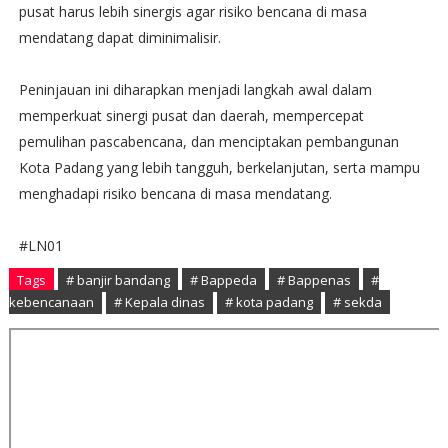
pusat harus lebih sinergis agar risiko bencana di masa
mendatang dapat diminimalisir.
Peninjauan ini diharapkan menjadi langkah awal dalam
memperkuat sinergi pusat dan daerah, mempercepat
pemulihan pascabencana, dan menciptakan pembangunan
Kota Padang yang lebih tangguh, berkelanjutan, serta mampu
menghadapi risiko bencana di masa mendatang.
#LN01
Tags
# banjir bandang
# Bappeda
# Bappenas
#
kebencanaan
# Kepala dinas
# kota padang
# sekda