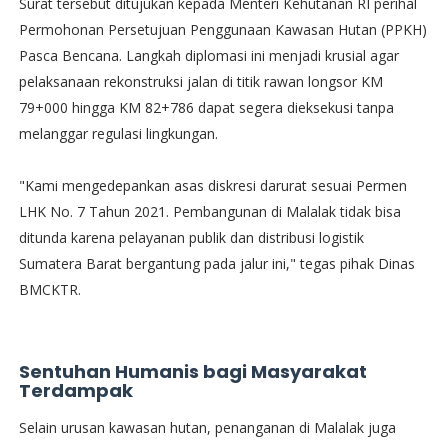
​Surat tersebut ditujukan kepada Menteri Kehutanan RI perihal
Permohonan Persetujuan Penggunaan Kawasan Hutan (PPKH)
Pasca Bencana. Langkah diplomasi ini menjadi krusial agar
pelaksanaan rekonstruksi jalan di titik rawan longsor KM
79+000 hingga KM 82+786 dapat segera dieksekusi tanpa
melanggar regulasi lingkungan.
​"Kami mengedepankan asas diskresi darurat sesuai Permen
LHK No. 7 Tahun 2021. Pembangunan di Malalak tidak bisa
ditunda karena pelayanan publik dan distribusi logistik
Sumatera Barat bergantung pada jalur ini," tegas pihak Dinas
BMCKTR.
Sentuhan Humanis bagi Masyarakat
Terdampak
​Selain urusan kawasan hutan, penanganan di Malalak juga