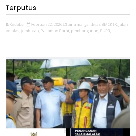
Terputus
Redaksi
Februari 22, 2026
bina marga,
dinas BMCKTR,
jalan
amblas,
jembatan,
Pasaman Barat,
pembangunan,
PUPR,