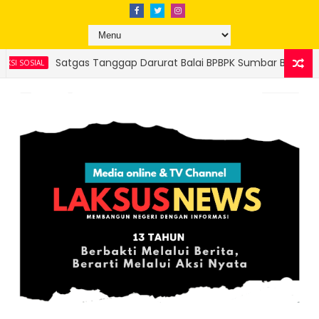
ggap Darurat Balai BPBPK Sumbar Bersama Kementerian Pekerjaa