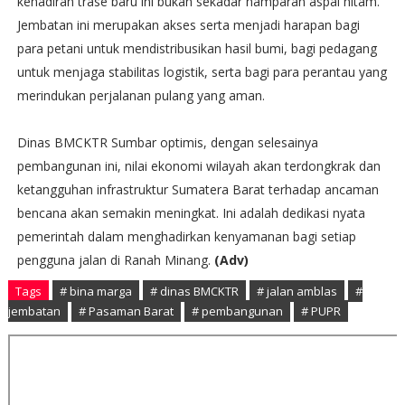
kehadiran trase baru ini bukan sekadar hamparan aspal hitam.
Jembatan ini merupakan akses serta menjadi harapan bagi
para petani untuk mendistribusikan hasil bumi, bagi pedagang
untuk menjaga stabilitas logistik, serta bagi para perantau yang
merindukan perjalanan pulang yang aman.
​Dinas BMCKTR Sumbar optimis, dengan selesainya
pembangunan ini, nilai ekonomi wilayah akan terdongkrak dan
ketangguhan infrastruktur Sumatera Barat terhadap ancaman
bencana akan semakin meningkat. Ini adalah dedikasi nyata
pemerintah dalam menghadirkan kenyamanan bagi setiap
pengguna jalan di Ranah Minang.
(Adv)
Tags
# bina marga
# dinas BMCKTR
# jalan amblas
#
jembatan
# Pasaman Barat
# pembangunan
# PUPR