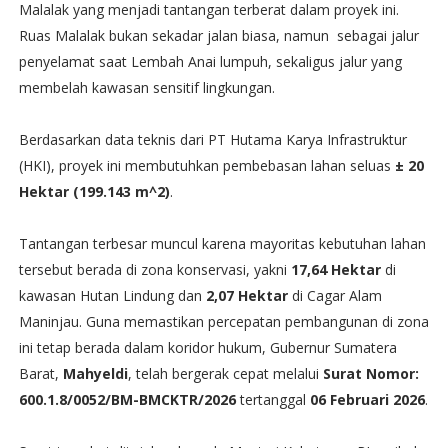
Malalak yang menjadi tantangan terberat dalam proyek ini.
Ruas Malalak bukan sekadar jalan biasa, namun sebagai jalur
penyelamat saat Lembah Anai lumpuh, sekaligus jalur yang
membelah kawasan sensitif lingkungan.
Berdasarkan data teknis dari PT Hutama Karya Infrastruktur
(HKI), proyek ini membutuhkan pembebasan lahan seluas
± 20
Hektar (199.143
m^2
)
.
​Tantangan terbesar muncul karena mayoritas kebutuhan lahan
tersebut berada di zona konservasi, yakni
17,64 Hektar
di
kawasan Hutan Lindung dan
2,07 Hektar
di Cagar Alam
Maninjau. Guna memastikan percepatan pembangunan di zona
ini tetap berada dalam koridor hukum, Gubernur Sumatera
Barat,
Mahyeldi
, telah bergerak cepat melalui
Surat Nomor:
600.1.8/0052/BM-BMCKTR/2026
tertanggal
06 Februari 2026
.