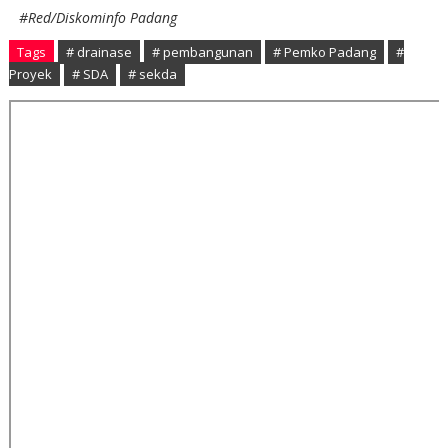
#Red/Diskominfo Padang
Tags
# drainase
# pembangunan
# Pemko Padang
#
Proyek
# SDA
# sekda