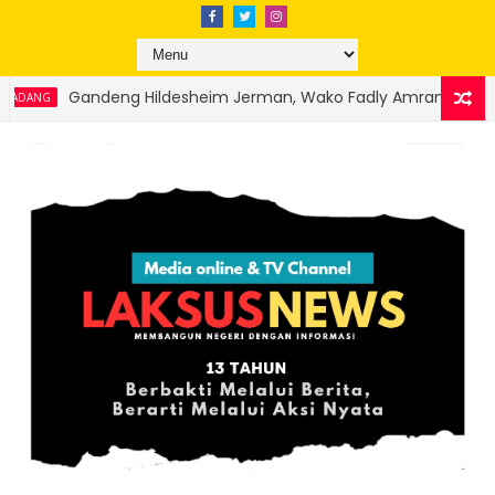
Jerman, Wako Fadly Amran Targetkan Restorasi Batang Arau da