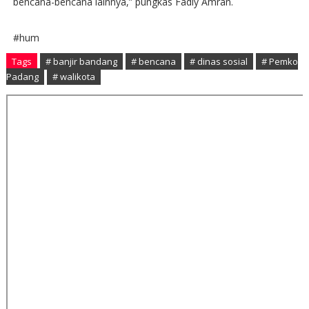
bencana-bencana lainnya,” pungkas Fadly Amran.
#hum
Tags
# banjir bandang
# bencana
# dinas sosial
# Pemko
Padang
# walikota