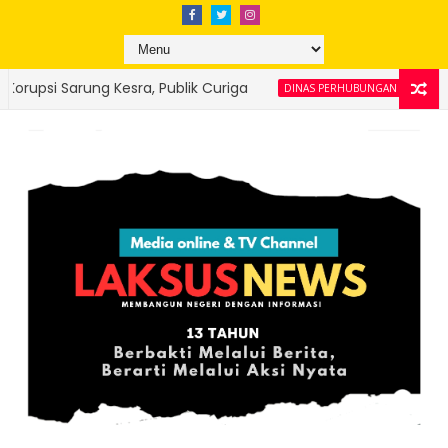
Curiga
Sambut HJK Padang Ke-357, Trans 
DINAS PERHUBUNGAN