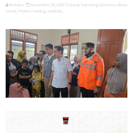
Redaksi
November 28, 2025
banjir bandang,
bencana,
dinas
sosial,
Pemko Padang,
walikota,