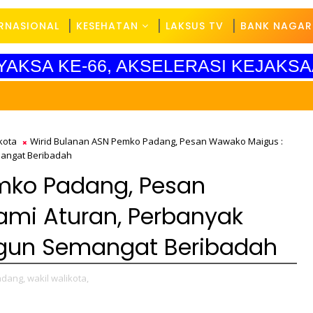
ERNASIONAL
KESEHATAN
LAKSUS TV
BANK NAGAR
YAKSA KE-66, AKSELERASI KEJAKSA
SEL
kota
Wirid Bulanan ASN Pemko Padang, Pesan Wawako Maigus :
mangat Beribadah
mko Padang, Pesan
mi Aturan, Perbanyak
ngun Semangat Beribadah
dang,
wakil walikota,