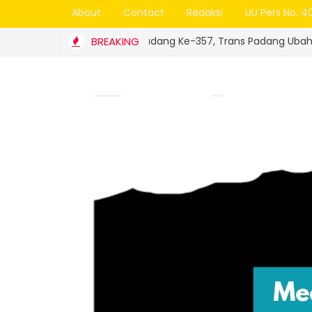
About
Contact
Redaksi
UU Pers No. 4
Sambut HJK Padang Ke-357, Trans Padang Ubah Rute ke Pelabuha
BREAKING