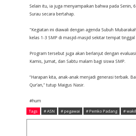
Selain itu, ia juga menyampaikan bahwa pada Senin
Surau secara bertahap.
"Kegiatan ini diawali dengan agenda Subuh Mubarakah, 
kelas 1-3 SMP di masjid-masjid sekitar tempat tinggal
Program tersebut juga akan berlanjut dengan evaluasi
Kamis, Jumat, dan Sabtu malam bagi siswa SMP.
“Harapan kita, anak-anak menjadi generasi terbaik. B
Qur’an,” tutup Maigus Nasir.
#hum
Tags
# ASN
# pegawai
# Pemko Padang
# wakil