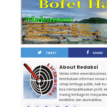
TWEET
SHARE
About Redaksi
Media online www.laksusnews.my
keterbukaan informasi sesuai 
setiap lembaga publik, baik i
bisa mempublikasikan profil, k
masing lembaga ke masyaraka
kredibiltas dan akuntabilitas.