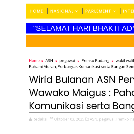
HOME
NASIONAL
PARLEMENT
INT
"SELAMAT HARI BHAKTI AD
Home
ASN
pegawai
Pemko Padang
wakil wali
Pahami Aturan, Perbanyak Komunikasi serta Bangun Se
Wirid Bulanan ASN Pe
Wawako Maigus : Paha
Komunikasi serta Ba
Redaksi
Oktober 03, 2025
ASN,
pegawai,
Pemko Pa