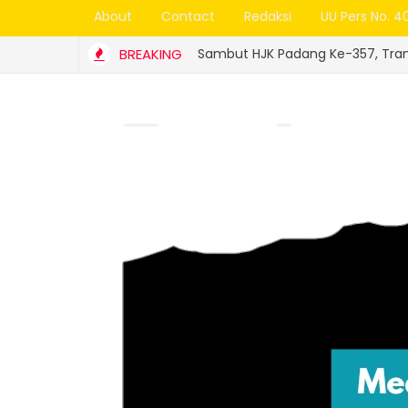
About
Contact
Redaksi
UU Pers No. 4
Sambut HJK Padang Ke-357, Trans Padang Ubah R
BREAKING
NAS PERHUBUNGAN