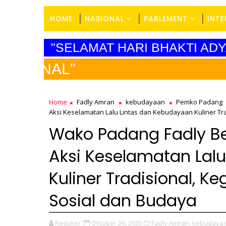
HOME
NASIONAL
PARLEMENT
INT
"SELAMAT HARI BHAKTI A
Home
Fadly Amran
kebudayaan
Pemko Padang
Aksi Keselamatan Lalu Lintas dan Kebudayaan Kuliner Trad
Wako Padang Fadly Ber
Aksi Keselamatan Lal
Kuliner Tradisional, Ke
Sosial dan Budaya
Redaksi
Oktober 26, 2025
Fadly Amran,
kebudayaa