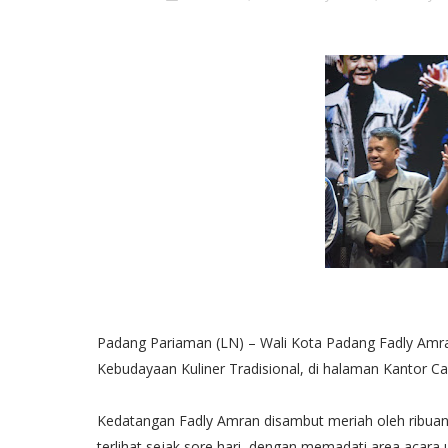
Padang Pariaman (LN) – Wali Kota Padang Fadly Amran
Kebudayaan Kuliner Tradisional, di halaman Kantor 
Kedatangan Fadly Amran disambut meriah oleh ribua
terlihat sejak sore hari, dengan memadati area aca