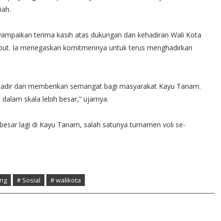
iah.
paikan terima kasih atas dukungan dan kehadiran Wali Kota
ut. Ia menegaskan komitmennya untuk terus menghadirkan
 hadir dan memberikan semangat bagi masyarakat Kayu Tanam.
alam skala lebih besar,” ujarnya.
h besar lagi di Kayu Tanam, salah satunya turnamen voli se-
ng
# Sosial
# walikota