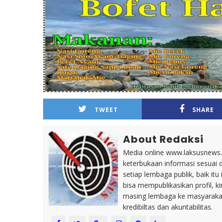
TWEET
SHARE
About Redaksi
Media online www.laksusnews.my
keterbukaan informasi sesuai 
setiap lembaga publik, baik i
bisa mempublikasikan profil, k
masing lembaga ke masyaraka
kredibiltas dan akuntabilitas.