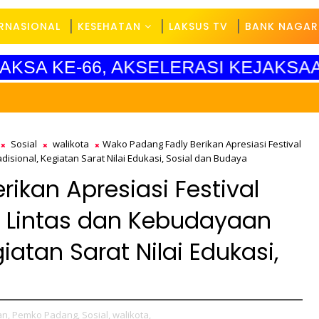
ERNASIONAL
KESEHATAN
LAKSUS TV
BANK NAGAR
DYAKSA KE-66, AKSELERASI KEJAKS
Sosial
walikota
Wako Padang Fadly Berikan Apresiasi Festival
isional, Kegiatan Sarat Nilai Edukasi, Sosial dan Budaya
ikan Apresiasi Festival
u Lintas dan Kebudayaan
giatan Sarat Nilai Edukasi,
n,
Pemko Padang,
Sosial,
walikota,