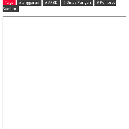
Tags
# anggaran
# APBD
# Dinas Pangan
# Pemprov
Sumbar