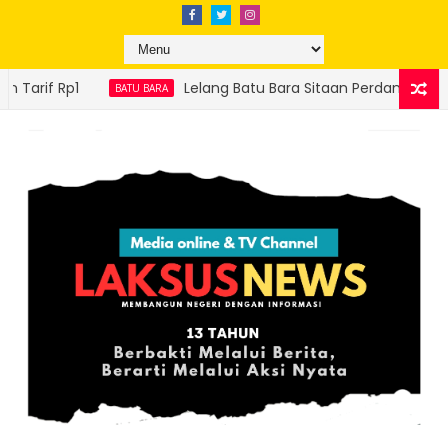
Lelang Batu Bara Sitaan Perdana Sukses, Ditjen Gakkum ESDM Seto