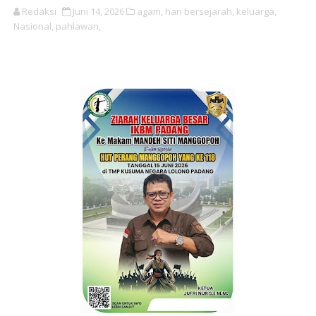
Redaksi
Juni 14, 2026
agam,
hari bersejarah,
keluarga,
Nasional,
pahlawan,