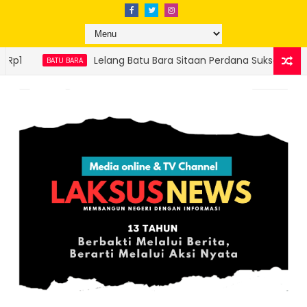
 Batu Bara Sitaan Perdana Sukses, Ditjen Gakkum ESDM Setor Rp 2