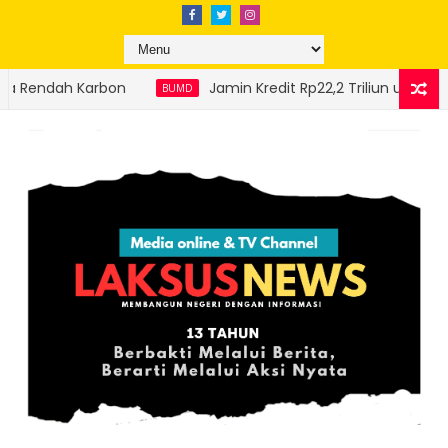
Jamin Kredit Rp22,2 Triliun untuk 210 Ribu UMKM, Jamkrida 
UMD