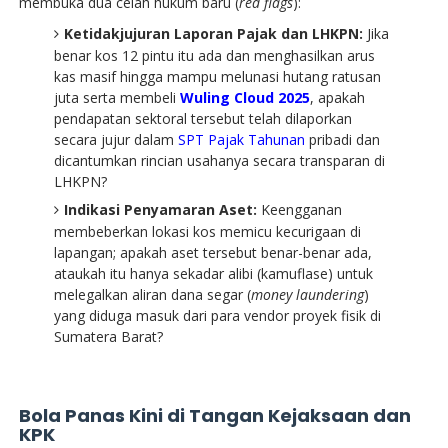
membuka dua celah hukum baru (
red flags
):
Ketidakjujuran Laporan Pajak dan LHKPN:
Jika
benar kos 12 pintu itu ada dan menghasilkan arus
kas masif hingga mampu melunasi hutang ratusan
juta serta membeli
Wuling Cloud 2025
, apakah
pendapatan sektoral tersebut telah dilaporkan
secara jujur dalam
SPT Pajak Tahunan
pribadi dan
dicantumkan rincian usahanya secara transparan di
LHKPN?
Indikasi Penyamaran Aset:
Keengganan
membeberkan lokasi kos memicu kecurigaan di
lapangan; apakah aset tersebut benar-benar ada,
ataukah itu hanya sekadar alibi (kamuflase) untuk
melegalkan aliran dana segar (
money laundering
)
yang diduga masuk dari para vendor proyek fisik di
Sumatera Barat?
Bola Panas Kini di Tangan Kejaksaan dan
KPK