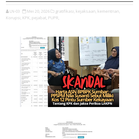
LN-03
Mei 20, 2026
gratifikasi,
kejaksaan,
kementrian,
Korupsi,
KPK,
pejabat,
PUPR,