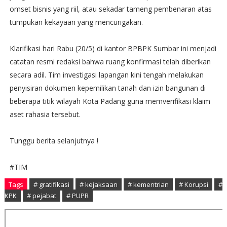
omset bisnis yang riil, atau sekadar tameng pembenaran atas
tumpukan kekayaan yang mencurigakan.
Klarifikasi hari Rabu (20/5) di kantor BPBPK Sumbar ini menjadi
catatan resmi redaksi bahwa ruang konfirmasi telah diberikan
secara adil. Tim investigasi lapangan kini tengah melakukan
penyisiran dokumen kepemilikan tanah dan izin bangunan di
beberapa titik wilayah Kota Padang guna memverifikasi klaim
aset rahasia tersebut.
Tunggu berita selanjutnya !
#TIM
Tags
# gratifikasi
# kejaksaan
# kementrian
# Korupsi
#
KPK
# pejabat
# PUPR