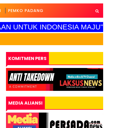
I
PEMKO PADANG
AN UNTUK INDONESIA MAJU"
SELAMAT HARI 
KOMITMEN PERS
MEDIA ALIANSI