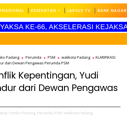
ERNASIONAL
KESEHATAN
LAKSUS TV
BANK NAGAR
YAKSA KE-66, AKSELERASI KEJAKSA
ko Padang
Perumda
PSM
walikota Padang
KLARIFIKASI:
undur dari Dewan Pengawas Perumda PSM
nflik Kepentingan, Yudi
ndur dari Dewan Pengawas
abat,
Pemko Padang,
Perumda,
PSM,
walikota Padang,