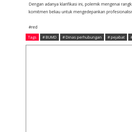
​Dengan adanya klarifikasi ini, polemik mengenai rangk
komitmen beliau untuk mengedepankan profesionalis
#red
Tags
# BUMD
# Dinas perhubungan
# pejabat