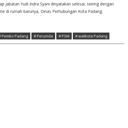
ap jabatan Yudi Indra Syani dinyatakan selesai, seiring dengan
me di rumah barunya, Dinas Perhubungan Kota Padang.
# Pemko Padang
# Perumda
# PSM
# walikota Padang