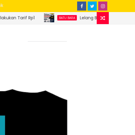
ik
1
Lelang Batu Bara Sitaan Perdana Sukses, D
BATU BARA