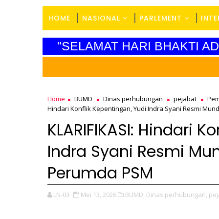
HOME
NASIONAL
PARLEMENT
INT
"SELAMAT HARI BHAKTI AD
Home
BUMD
Dinas perhubungan
pejabat
Pem
Hindari Konflik Kepentingan, Yudi Indra Syani Resmi M
KLARIFIKASI: Hindari Ko
Indra Syani Resmi Mu
Perumda PSM
LN-03
Mei 13, 2026
BUMD,
Dinas perhubungan,
pej