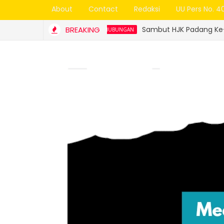
About
Contact
Redaksi
UU Pers No. 4
BREAKING
Sambut HJK Padang Ke-357, Trans Pada
DINAS PERHUBUNGAN