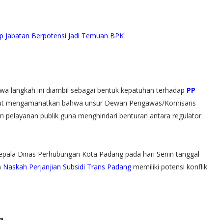
ap Jabatan Berpotensi Jadi Temuan BPK
ahwa langkah ini diambil sebagai bentuk kepatuhan terhadap
PP
ebut mengamanatkan bahwa unsur Dewan Pengawas/Komisaris
an pelayanan publik guna menghindari benturan antara regulator
epala Dinas Perhubungan Kota Padang pada hari Senin tanggal
m
Naskah Perjanjian Subsidi Trans Padang
memiliki potensi konflik
g