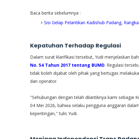
Baca berita sebelumnya :
Sisi Gelap Pelantikan Kadishub Padang, Rangk
Kepatuhan Terhadap Regulasi
​Dalam surat klarifikasi tersebut, Yudi menjelaskan b
No. 54 Tahun 2017 tentang BUMD
. Regulasi ters
tidak boleh dijabat oleh pihak yang bertugas melakuk
dan operator.
"Sehubungan dengan telah dilantiknya kami sebagai K
04 Mei 2026, bahwa selaku pengguna anggaran dala
kepentingan," tulis Yudi.
Menjaga Independensi Trans Padan