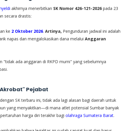
yeldi
akhirnya menerbitkan
SK Nomor 426-121-2026
pada 23
 secara drastis:
kan ke
2 Oktober 2026
.
Artinya,
Pengunduran jadwal ini adalah
narik napas dan mengalokasikan dana melalui
Anggaran
n "tidak ada anggaran di RKPD murni" yang sebelumnya
basi.
 Akrobat" Pejabat
ngan SK terbaru ini, tidak ada lagi alasan bagi daerah untuk
tahun yang menyakitkan—di mana atlet potensial Sumbar banyak
ertaruhan harga diri terakhir bagi
olahraga Sumatera Barat
.
ambahkan bahwa legalitas ini sudah sangat kuat dan harus