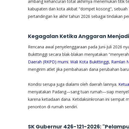
ambang kehancuran total akhirnya menemukan titik te
kabupaten dan kota akibat "dompet kosong", sebuah 
pertandingan ke akhir tahun 2026 sebagai tindakan p
Kegagalan Ketika Anggaran Menjadi 
​Rencana awal penyelenggaraan pada Juni-Juli 2026 n
Bukittinggi secara blak-blakan menyatakan "menyera
Daerah (RKPD) murni
.
Wali Kota Bukittinggi, Ramlan 
mengirim atlet jika pembahasan dana perubahan baru 
​Kondisi serupa juga dialami oleh daerah lainnya.
Ketua
menyatakan Padang—sang tuan rumah—siap menyelengg
karena ketiadaan dana. Ketidaksinkronan ini sempat m
penonton di rumah sendiri.
SK Gubernur 426-121-2026: "Pelamp