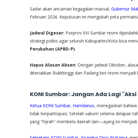
​Sadar akan ancaman kegagalan massal,
Gubernur Mah
Februari 2026. Keputusan ini mengubah peta permainan
Jadwal Digeser:
Porprov XVI Sumbar resmi dipindah
strategi politis agar seluruh Kabupaten/Kota bisa me
Perubahan (APBD-P)
.
Hapus Alasan Absen:
Dengan jadwal Oktober, alasa
diteriakkan Bukittinggi dan Padang kini resmi menjadi 
KONI Sumbar: Jangan Ada Lagi "Aksi
Ketua KONI Sumbar, Hamdanus
, menegaskan bahwa de
tidak berpartisipasi. Setelah vakum selama delapan 
yang "hijrah" membela daerah lain—ajang ini menjadi p
Sekretaris KONI Sumbar, Anandya Dipo Pratama
, men