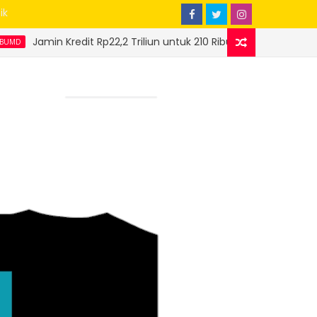
ik
dit Rp22,2 Triliun untuk 210 Ribu UMKM, Jamkrida Sumbar Buktikan