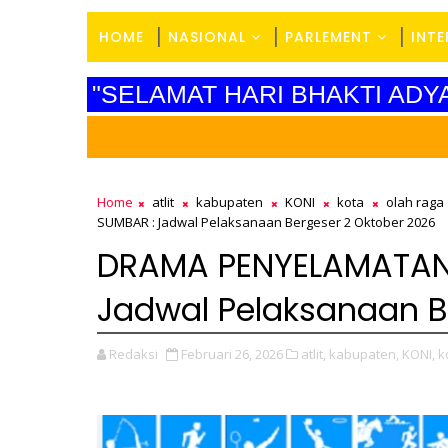
HOME
NASIONAL
PARLEMENT
INT
"SELAMAT HARI BHAKTI AD
SELA
Home
atlit
kabupaten
KONI
kota
olah raga
SUMBAR : Jadwal Pelaksanaan Bergeser 2 Oktober 2026
DRAMA PENYELAMATAN
Jadwal Pelaksanaan B
Redaksi
Februari 26, 2026
atlit,
kabupaten,
KONI,
k