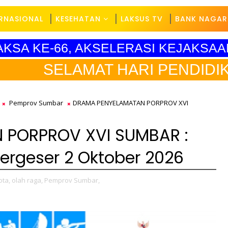
ERNASIONAL
KESEHATAN
LAKSUS TV
BANK NAGAR
YAKSA KE-66, AKSELERASI KEJAKSA
MAT HARI PENDIDIKAN NASIO
Pemprov Sumbar
DRAMA PENYELAMATAN PORPROV XVI
 PORPROV XVI SUMBAR :
ergeser 2 Oktober 2026
ota,
olah raga,
Pemprov Sumbar,