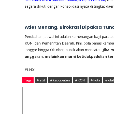
segera diikuti dengan konsolidasi nyata di tingkat daer
Atlet Menang, Birokrasi Dipaksa Tun
​Perubahan jadwal ini adalah kemenangan bagi para at
KONI dan Pemerintah Daerah. Kini, bola panas kembal
longgar hingga Oktober, publik akan mencatat:
Jika 
anggaran, melainkan murni ketidakpedulian ter
#LN01
Tags
# atlit
# kabupaten
# KONI
# kota
# ola