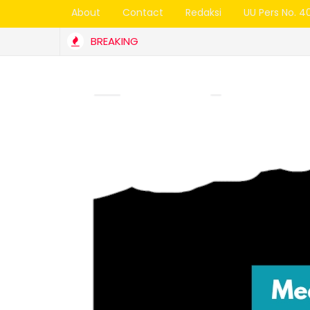
About
Contact
Redaksi
UU Pers No. 4
BREAKING