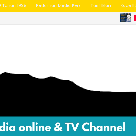
0 Tahun 1999
Pedoman Media Pers
Tarif Iklan
Kode Et
Jamin Kre
BUMD