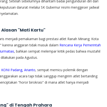
rang. Setelah sebelumnya dihantam badai pengunduran diri dari
keputusan darurat melalui SK Gubernur resmi menggeser jadwal
enyelamatan.
Alasan "Mati Kartu"
yaris menjadi pemakaman bagi prestasi atlet Ranah Minang. Kota
h" karena anggaran tidak masuk dalam
Rencana Kerja Pemerintah
Nurmatias
, bahkan sempat melempar kritik pedas bahwa mustahil
dilakukan pada Agustus.
 KONI Padang, Arianto
, sempat memicu polemik dengan
arakan acara tapi tidak sanggup mengirim atlet bertanding
enciptakan "horor birokrasi" di mana atlet hanya menjadi
ung" di Tengah Prahara