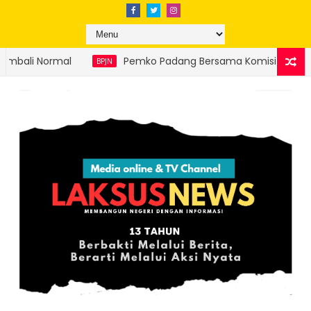
mko Padang Bersama Komisi V DPR RI Matangkan Pembangunan Je