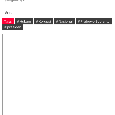
#red
Tags
# Hukum
# Korupsi
# Nasional
# Prabowo Subianto
# presiden