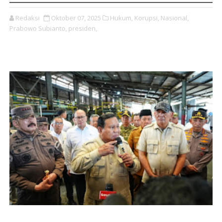
Redaksi
Oktober 07, 2025
Hukum,
Korupsi,
Nasional,
Prabowo Subianto,
presiden,