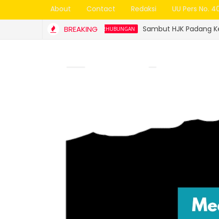
About
Contact
Redaksi
UU Pers No. 4
BREAKING
Sambut HJK Padang Ke-357, Trans Padang
DINAS PERHUBUNGAN