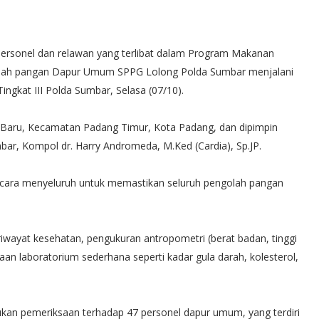
rsonel dan relawan yang terlibat dalam Program Makanan
golah pangan Dapur Umum SPPG Lolong Polda Sumbar menjalani
ngkat III Polda Sumbar, Selasa (07/10).
ati Baru, Kecamatan Padang Timur, Kota Padang, dan dipimpin
bar, Kompol dr. Harry Andromeda, M.Ked (Cardia), Sp.JP.
ecara menyeluruh untuk memastikan seluruh pengolah pangan
riwayat kesehatan, pengukuran antropometri (berat badan, tinggi
an laboratorium sederhana seperti kadar gula darah, kolesterol,
kukan pemeriksaan terhadap 47 personel dapur umum, yang terdiri