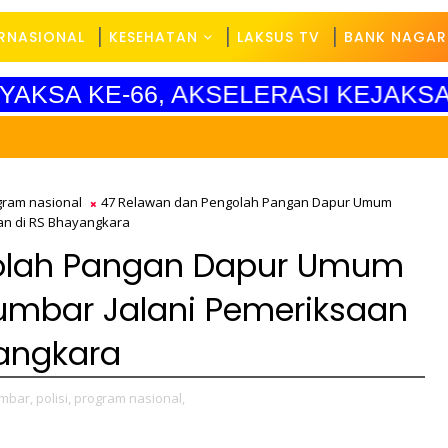
ERNASIONAL
KESEHATAN
LAKSUS TV
BANK NAGAR
YAKSA KE-66, AKSELERASI KEJAKSA
gram nasional
47 Relawan dan Pengolah Pangan Dapur Umum
an di RS Bhayangkara
olah Pangan Dapur Umum
umbar Jalani Pemeriksaan
angkara
mbar,
polisi,
program nasional,