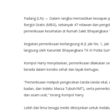
Padang (LN) — Dalam rangka memastikan kesiapan pe
Bergizi Gratis (MBG), sebanyak 47 relawan dan pen
pemeriksaan kesehatan di Rumah Sakit Bhayangkara Ti
Kegiatan pemeriksaan berlangsung di Jl. Jati No. 1, J
langsung oleh Karumkit Bhayangkara TK III Polda Sum
Kompol Harry menjelaskan, pemeriksaan dilakukan s
berada dalam kondisi sehat dan layak bertugas.
“Pemeriksaan meliputi pengecekan tanda-tanda vital, 
badan, dan Indeks Massa Tubuh/IMT), serta pemeriksa
dan asam urat,” terang Kompol Harry.
Lebih dari lima tenaga medis diterjunkan untuk mela