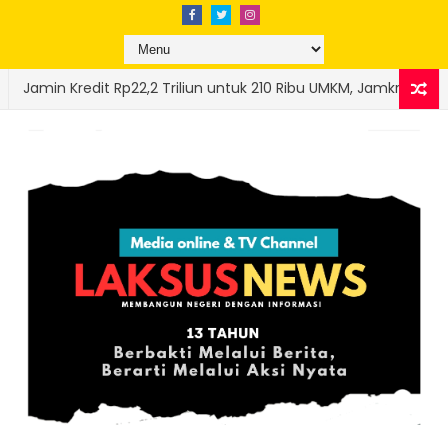
liun untuk 210 Ribu UMKM, Jamkrida Sumbar Buktikan Kinerja "Sang