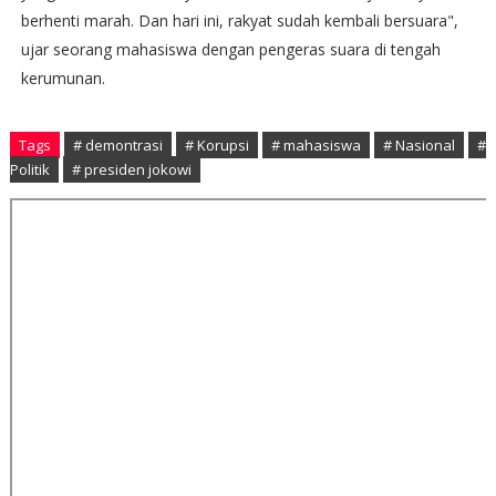
berhenti marah. Dan hari ini, rakyat sudah kembali bersuara",
ujar seorang mahasiswa dengan pengeras suara di tengah
kerumunan.
Tags
# demontrasi
# Korupsi
# mahasiswa
# Nasional
#
Politik
# presiden jokowi