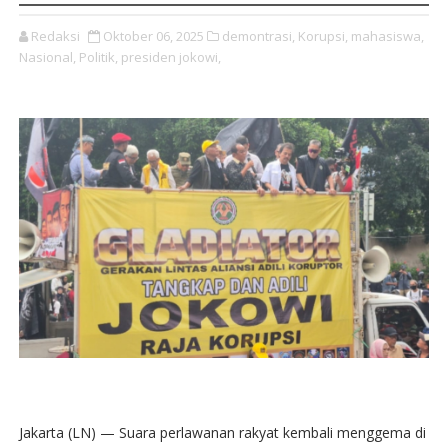
Redaksi
Oktober 06, 2025
demontrasi,
Korupsi,
mahasiswa,
Nasional,
Politik,
presiden jokowi,
Jakarta (LN) — Suara perlawanan rakyat kembali menggema di