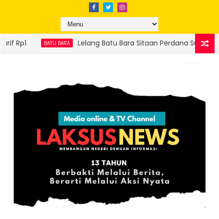
g Batu Bara Sitaan Perdana Sukses, Ditjen Gakkum ESDM Setor Rp