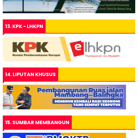
13. KPK - LHKPN
14. LIPUTAN KHUSUS
15. SUMBAR MEMBANGUN