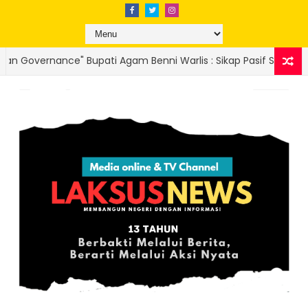
enni Warlis : Sikap Pasif Sekda Atas Dugaan Korupsi Sarung Kes