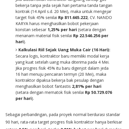
bekerja tanpa jeda sejak hari pertama tanda tangan
kontrak (14 April s.d. 20 Mei), maka untuk mengejar
target fisik 45% senilai
Rp 811.665.222
, CV. NANDO
KARYA harus menghasilkan bobot pekerjaan
konstan sebesar
1,25% per hari
(setara dengan
menanam material fisik senilai
Rp 22.546.256 per
hari
).
Kalkulasi Riil Sejak Uang Muka Cair (16 Hari):
Secara logis, kontraktor baru memiliki modal kerja
yang kuat setelah uang muka diterima pada 4 Mei.
Jika progres fisik 45% itu baru digenjot dalam jeda
16 hari menuju pencairan termyn (20 Mei), maka
kontraktor dipaksa bekerja bak pesulap dengan
menghasilkan bobot fantastis
2,81% per hari
(setara dengan mematok fisik senilai
Rp 50.729.076
per hari
).
Sebagai perbandingan, pada proyek normal berdurasi standar
90 hari, rata-rata target progres fisik kontraktor hanya berkisar