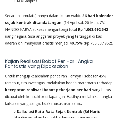
PAD/Banpres.
​Secara akumulatif, hanya dalam kurun waktu
36 hari kalender
sejak kontrak ditandatangani
(14 April s.d. 20 Mei), CV.
NANDO KARYA sukses mengantongi total
Rp 1.068.692.542
uang negara. Sisa anggaran proyek yang tertinggal di kas
daerah kini menyusut drastis menjadi
40,75%
(Rp 735.007.952).
​Kajian Realisasi Bobot Per Hari: Angka
Fantastis yang Dipaksakan
​Untuk menguji keabsahan pencairan Termyn I sebesar 45%
tersebut, tim investigasi melakukan bedah matematis terhadap
kecepatan realisasi bobot pekerjaan per hari
yang harus
dicapai oleh kontraktor di lapangan. Hasilnya melahirkan angka
kalkulasi yang sangat tidak masuk akal sehat:
Kalkulasi Rata-Rata Sejak Kontrak (36 Hari):
Jika diasumsikan kontraktor langsung tancap gas