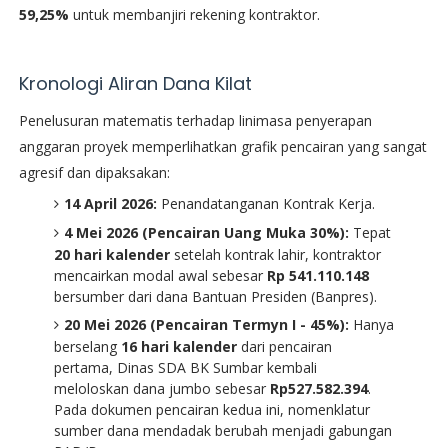
59,25%
untuk membanjiri rekening kontraktor.
​Kronologi Aliran Dana Kilat
​Penelusuran matematis terhadap linimasa penyerapan
anggaran proyek memperlihatkan grafik pencairan yang sangat
agresif dan dipaksakan:
14 April 2026:
Penandatanganan Kontrak Kerja.
4 Mei 2026 (Pencairan Uang Muka 30%):
Tepat
20 hari kalender
setelah kontrak lahir, kontraktor
mencairkan modal awal sebesar
Rp 541.110.148
bersumber dari dana Bantuan Presiden (Banpres).
20 Mei 2026 (Pencairan Termyn I - 45%):
Hanya
berselang
16 hari kalender
dari pencairan
pertama, Dinas SDA BK Sumbar kembali
meloloskan dana jumbo sebesar
Rp527.582.394
.
Pada dokumen pencairan kedua ini, nomenklatur
sumber dana mendadak berubah menjadi gabungan