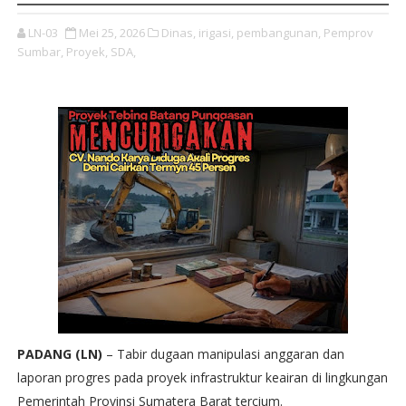
LN-03
Mei 25, 2026
Dinas,
irigasi,
pembangunan,
Pemprov
Sumbar,
Proyek,
SDA,
PADANG (LN)
– Tabir dugaan manipulasi anggaran dan
laporan progres pada proyek infrastruktur keairan di lingkungan
Pemerintah Provinsi Sumatera Barat tercium.