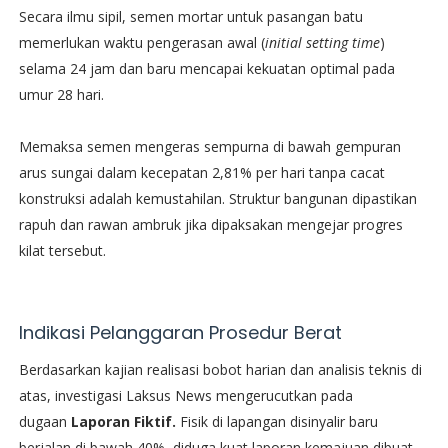
Secara ilmu sipil, semen mortar untuk pasangan batu
memerlukan waktu pengerasan awal (
initial setting time
)
selama 24 jam dan baru mencapai kekuatan optimal pada
umur 28 hari.
Memaksa semen mengeras sempurna di bawah gempuran
arus sungai dalam kecepatan 2,81% per hari tanpa cacat
konstruksi adalah kemustahilan. Struktur bangunan dipastikan
rapuh dan rawan ambruk jika dipaksakan mengejar progres
kilat tersebut.
Indikasi Pelanggaran Prosedur Berat
​Berdasarkan kajian realisasi bobot harian dan analisis teknis di
atas, investigasi Laksus News mengerucutkan pada
dugaan
Laporan Fiktif.
Fisik di lapangan disinyalir baru
berjalan di bawah 40%, diduga kuat laporan kemajuan dibuat