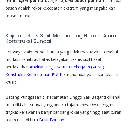
antara
0,5% per hari
. Angka
2,81% bobot per hari
di medan
basah adalah rekor kecepatan ekstrem yang mengabaikan
prosedur teknis.
​Kajian Teknis Sipil: Menantang Hukum Alam
Konstruksi Sungai
​Lolosnya klaim bobot harian yang tidak masuk akal tersebut
mutlak menabrak batas kelayakan teknis sipil basah
berdasarkan
Analisa Harga Satuan Pekerjaan (AHSP)
Konstruksi Kementerian PUPR
karena adanya alasan-alasan
krusial.
​Batang Punggasan di Kecamatan Linggo Sari Baganti dikenal
memiliki alur sungai yang berliku tajam (
meander
) dengan
tingkat kerawanan banjir bandang lokal yang tinggi saat curah
hujan naik di hulu
Bukit Barisan
.