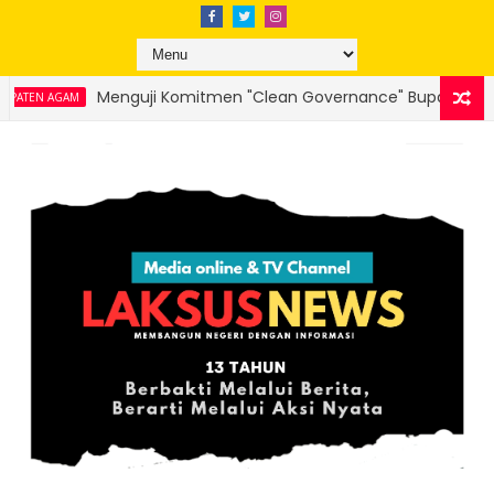
itmen "Clean Governance" Bupati Agam Benni Warlis : Sikap Pasi