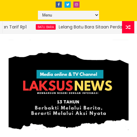
Lelang Batu Bara Sitaan Perdana Sukses, Ditjen Gakkum ESDM Se