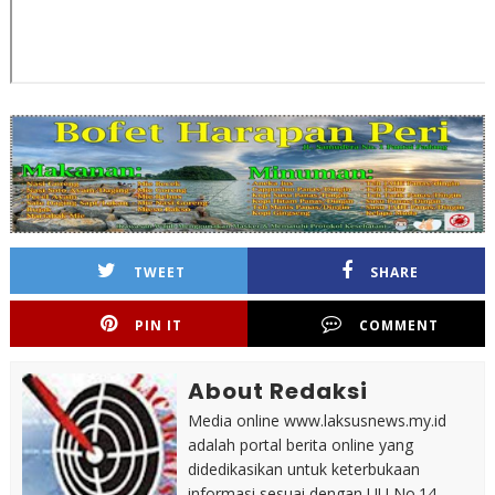
TWEET
SHARE
PIN IT
COMMENT
About Redaksi
Media online www.laksusnews.my.id
adalah portal berita online yang
didedikasikan untuk keterbukaan
informasi sesuai dengan UU No.14