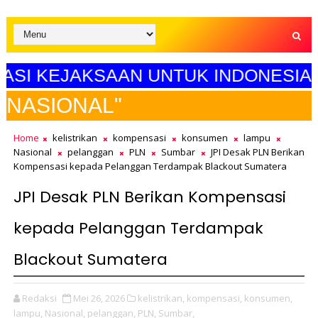
KEJAKSAAN UNTUK INDONESIA MAJU"
SELA
Home
kelistrikan
kompensasi
konsumen
lampu
Nasional
pelanggan
PLN
Sumbar
JPI Desak PLN Berikan
Kompensasi kepada Pelanggan Terdampak Blackout Sumatera
JPI Desak PLN Berikan Kompensasi
kepada Pelanggan Terdampak
Blackout Sumatera
Redaksi
Mei 26, 2026
kelistrikan,
kompensasi,
konsumen,
lampu,
Nasional,
pelanggan,
PLN,
Sumbar,