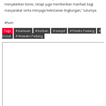
menjalankan bisnis, tetapi juga memberikan manfaat bagi
masyarakat serta menjaga kelestarian lingkungan,” tuturnya.
#hum
Tags
# bantuan
# korban
# masjid
# Pemko Padang
#
Sosial
# Wawako Padang