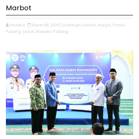
Marbot
Redaksi
Maret 08, 2026
bantuan,
korban,
masjid,
Pemko
Padang,
Sosial,
Wawako Padang,