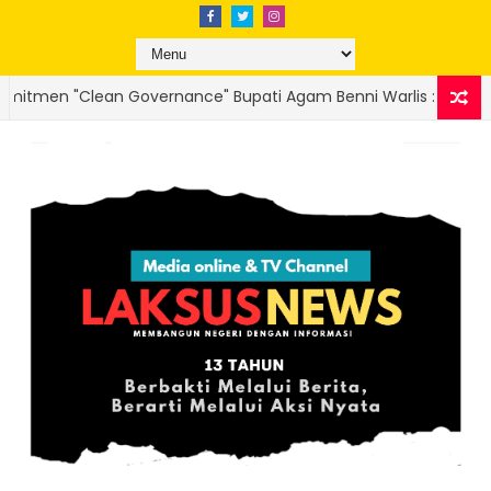
ti Agam Benni Warlis : Sikap Pasif Sekda Atas Dugaan Korupsi 