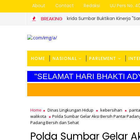
About
Contact
Redaksi
UU Pers No. 4
Ribu UMKM, Jamkrida Sumbar Buktikan Kinerja "Sangat Sehat"
BREAKING
HOME
NASIONAL
PARLEMENT
INT
"SELAMAT HARI BHAKTI A
Home
Dinas Lingkungan Hidup
kebersihan
panta
walikota
Polda Sumbar Gelar Aksi Bersih Pantai Pada
Padang Bersih dan Sehat
Polda Sumbar Gelar Ak