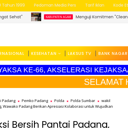
0 Tahun 1999
Pedoman Media Pers
Tarif Iklan
Kode Et
Menguji Komitmen "Clean Governance" Bupat
KABUPATEN AGAM
ERNASIONAL
KESEHATAN
LAKSUS TV
BANK NAGAR
DYAKSA KE-66, AKSELERASI KEJAKS
SELAMAT HARI PEND
i Padang
Pemko Padang
Polda
Polda Sumbar
wakil
ng, Wawako Padang Berikan Apresiasi Kolaborasi untuk Wujudkan
si Bersih Pantai Padang,