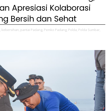
n Apresiasi Kolaborasi
g Bersih dan Sehat
,
kebersihan,
pantai Padang,
Pemko Padang,
Polda,
Polda Sumbar,