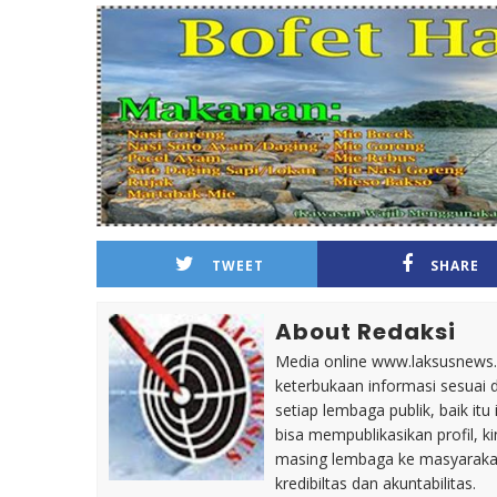
TWEET
SHARE
About Redaksi
Media online www.laksusnews.my
keterbukaan informasi sesuai 
setiap lembaga publik, baik i
bisa mempublikasikan profil, k
masing lembaga ke masyaraka
kredibiltas dan akuntabilitas.