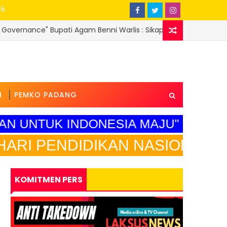
ik
i Agam Benni Warlis : Sikap Pasif Sekda Atas Dugaan Korupsi Sa
I
PEMKO PADANG
AAN UNTUK INDONESIA MAJU"
IDIKAN NASIONAL"
KOMITMEN PERS