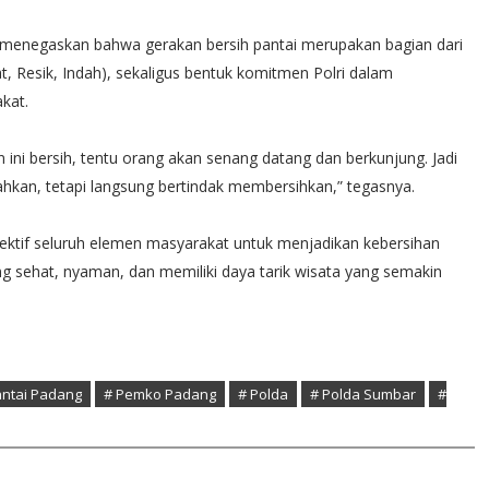
n menegaskan bahwa gerakan bersih pantai merupakan bagian dari
, Resik, Indah), sekaligus bentuk komitmen Polri dalam
kat.
 ini bersih, tentu orang akan senang datang dan berkunjung. Jadi
lahkan, tetapi langsung bertindak membersihkan,” tegasnya.
lektif seluruh elemen masyarakat untuk menjadikan kebersihan
 sehat, nyaman, dan memiliki daya tarik wisata yang semakin
antai Padang
# Pemko Padang
# Polda
# Polda Sumbar
#