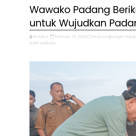
Wawako Padang Berika
untuk Wujudkan Padan
Redaksi
Februari 10, 2026
Dinas Lingkungan Hidup
wakil walikota,