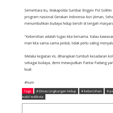
Sementara itu, Wakapolda Sumbar Brigjen Pol Solihi
program nasional Gerakan Indonesia Asri (Aman, Sehat
menumbuhkan budaya hidup bersih di tengah masyara
“Kebersihan adalah tugas kita bersama. Kalau kawasan
mari kita sama-sama peduli, tidak perlu saling menya
Melalui kegiatan ini, diharapkan tumbuh kesadaran ko
sebagai budaya, demi mewujudkan Pantai Padang yang
kuat.
#hum
Tags
# Dinas Lingkungan Hidup
# kebersihan
# p
wakil walikota