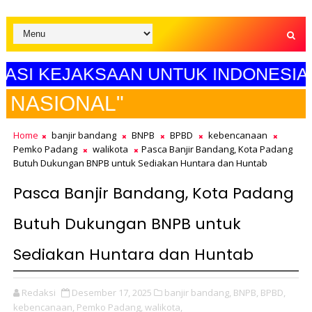
KEJAKSAAN UNTUK INDONESIA MAJU"
SELA
Home
banjir bandang
BNPB
BPBD
kebencanaan
Pemko Padang
walikota
Pasca Banjir Bandang, Kota Padang
Butuh Dukungan BNPB untuk Sediakan Huntara dan Huntab
Pasca Banjir Bandang, Kota Padang
Butuh Dukungan BNPB untuk
Sediakan Huntara dan Huntab
Redaksi
Desember 17, 2025
banjir bandang,
BNPB,
BPBD,
kebencanaan,
Pemko Padang,
walikota,