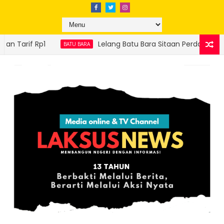
Lelang Batu Bara Sitaan Perdana Sukses, Ditjen Gakkum ESDM Seto