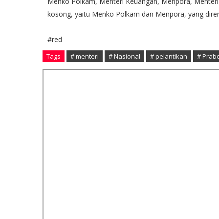
Menko Polkam, Menteri Keuangan, Menpora, Menteri K
kosong, yaitu Menko Polkam dan Menpora, yang direnc
#red
Tags
# menteri
# Nasional
# pelantikan
# Prab