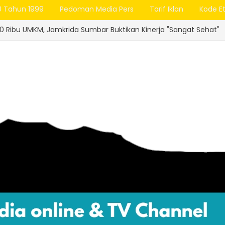
0 Tahun 1999
Pedoman Media Pers
Tarif Iklan
Kode Et
mkrida Sumbar Buktikan Kinerja "Sangat Sehat"
KABUPATE