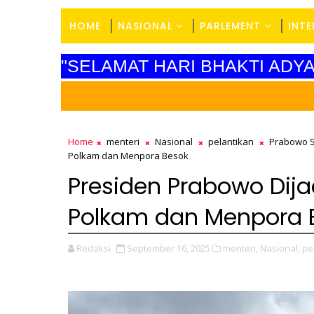
HOME
NASIONAL
PARLEMENT
INT
"SELAMAT HARI BHAKTI AD
Home
menteri
Nasional
pelantikan
Prabowo S
Polkam dan Menpora Besok
Presiden Prabowo Dij
Polkam dan Menpora 
Redaksi
September 16, 2025
menteri,
Nasional,
pe