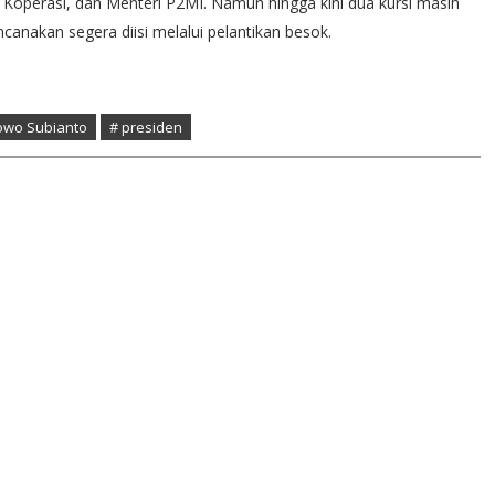
operasi, dan Menteri P2MI. Namun hingga kini dua kursi masih
anakan segera diisi melalui pelantikan besok.
owo Subianto
# presiden