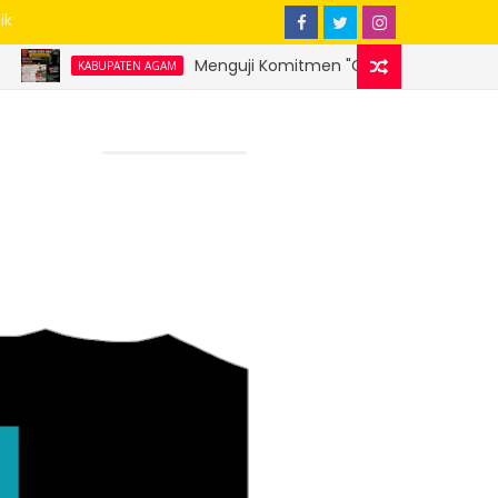
ik
Menguji Komitmen "Clean Governance" Bupati Agam Benni 
N AGAM