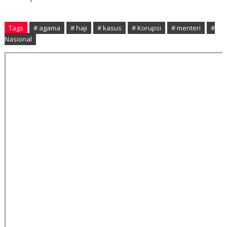
Tags
# agama
# haji
# kasus
# Korupsi
# menteri
#
Nasional