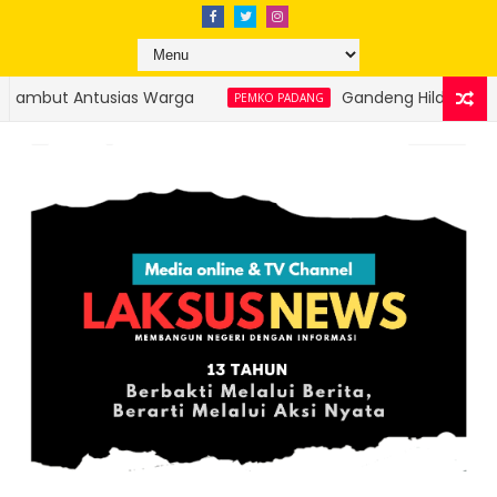
Gandeng Hildesheim Jerman, Wako Fadly Amran T
PEMKO PADANG
Semarak HJK Padang ke-357: KRI Teluk Kendari-
HARI BERSEJARAH