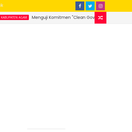
ik
Menguji Komitmen "Clean Governance" Bupati Agam Benni Warlis