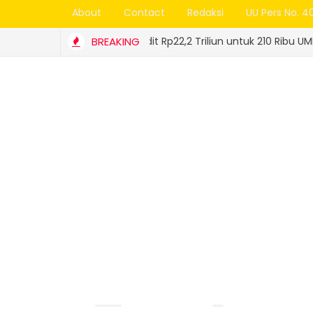
About
Contact
Redaksi
UU Pers No. 4
Jamin Kredit Rp22,2 Triliun untuk 210 Ribu UMKM, Jamkrida 
BREAKING
UMD