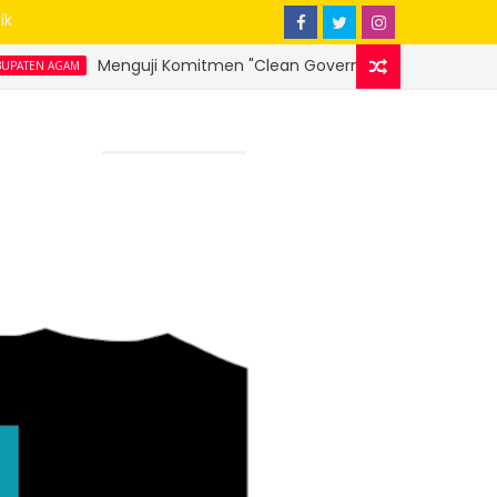
ik
ji Komitmen "Clean Governance" Bupati Agam Benni Warlis : Sika