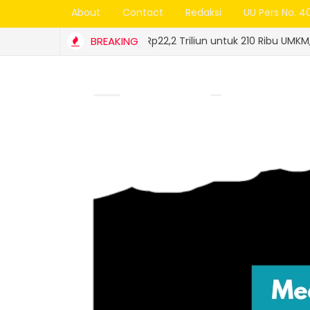
About
Contact
Redaksi
UU Pers No. 4
amin Kredit Rp22,2 Triliun untuk 210 Ribu UMKM, Jamkrida Sumbar
BREAKING