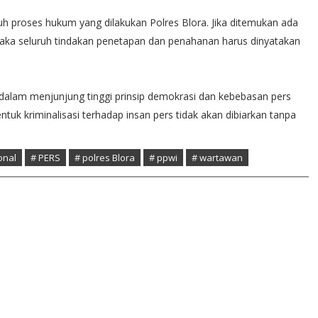
 proses hukum yang dilakukan Polres Blora. Jika ditemukan ada
maka seluruh tindakan penetapan dan penahanan harus dinyatakan
i dalam menjunjung tinggi prinsip demokrasi dan kebebasan pers
uk kriminalisasi terhadap insan pers tidak akan dibiarkan tanpa
onal
# PERS
# polres Blora
# ppwi
# wartawan