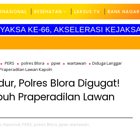
ERNASIONAL
KESEHATAN
LAKSUS TV
BANK NAGAR
DYAKSA KE-66, AKSELERASI KEJAKS
PERS
polres Blora
ppwi
wartawan
Diduga Langgar
Praperadilan Lawan Kapolri
ur, Polres Blora Digugat!
uh Praperadilan Lawan
i,
Nasional,
PERS,
polres Blora,
ppwi,
wartawan,