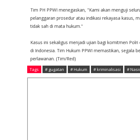
Tim PH PPWI menegaskan, "Kami akan menguji seluruh
pelanggaran prosedur atau indikasi rekayasa kasus, 
tidak sah di mata hukum."
Kasus ini sekaligus menjadi ujian bagi komitmen Polr
di Indonesia. Tim Hukum PPWI memastikan, segala bent
perlawanan. (Tim/Red)
Tags
# gugatan
# Hukum
# kriminalisasi
# Nasi