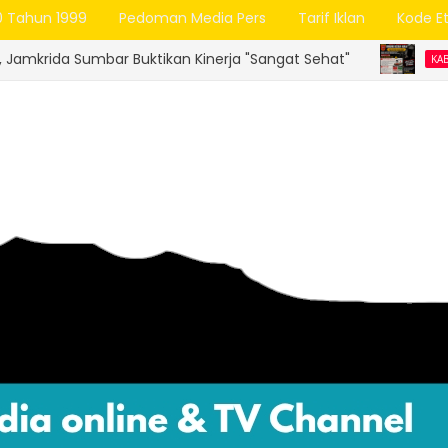
0 Tahun 1999
Pedoman Media Pers
Tarif Iklan
Kode Et
 Buktikan Kinerja "Sangat Sehat"
Mengu
KABUPATEN AGAM