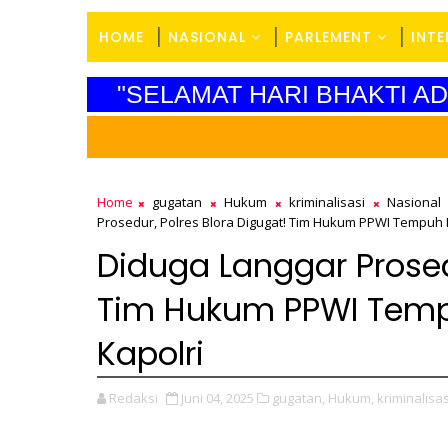
HOME
NASIONAL
PARLEMENT
INT
"SELAMAT HARI BHAKTI A
Home
gugatan
Hukum
kriminalisasi
Nasional
Prosedur, Polres Blora Digugat! Tim Hukum PPWI Tempuh 
Diduga Langgar Prosed
Tim Hukum PPWI Temp
Kapolri
Redaksi
Juni 04, 2025
gugatan,
Hukum,
kriminalisas