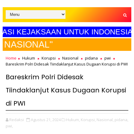
KEJAKSAAN UNTUK INDONESIA MAJU"
SELA
Home
Hukum
Korupsi
Nasional
pidana
pwi
Bareskrim Polri Didesak Tiindaklanjut Kasus Dugaan Korupsi di PWI
Bareskrim Polri Didesak
Tiindaklanjut Kasus Dugaan Korupsi
di PWI
Redaksi
Agustus 21, 2024
Hukum,
Korupsi,
Nasional,
pidana,
pwi,