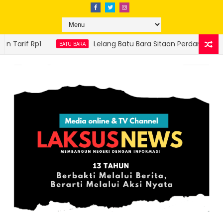
Lelang Batu Bara Sitaan Perdana Sukses, Ditjen Gakkum ESDM Seto