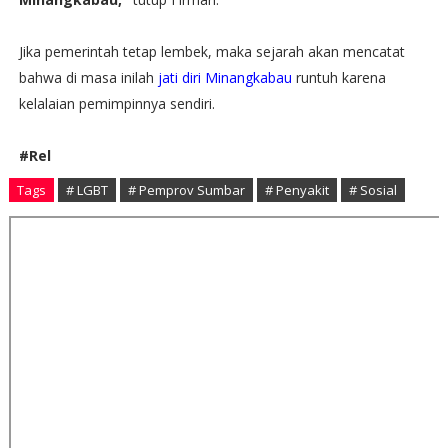
Jika pemerintah tetap lembek, maka sejarah akan mencatat
bahwa di masa inilah
jati diri Minangkabau
runtuh karena
kelalaian pemimpinnya sendiri.
#Rel
Tags
# LGBT
# Pemprov Sumbar
# Penyakit
# Sosial