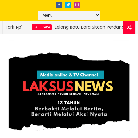
elang Batu Bara Sitaan Perdana Sukses, Ditjen Gakkum ESDM Setor