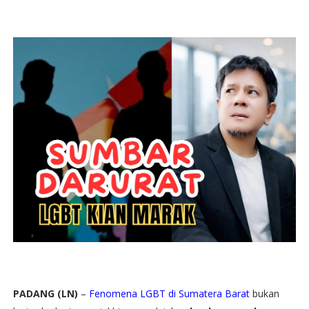
PADANG (LN)
–
Fenomena LGBT di Sumatera Barat
bukan