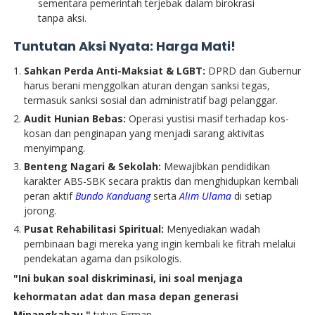
sementara pemerintah terjebak dalam birokrasi
tanpa aksi.
Tuntutan Aksi Nyata: Harga Mati!
Sahkan Perda Anti-Maksiat & LGBT:
DPRD dan Gubernur
harus berani menggolkan aturan dengan sanksi tegas,
termasuk sanksi sosial dan administratif bagi pelanggar.
Audit Hunian Bebas:
Operasi yustisi masif terhadap kos-
kosan dan penginapan yang menjadi sarang aktivitas
menyimpang.
Benteng Nagari & Sekolah:
Mewajibkan pendidikan
karakter ABS-SBK secara praktis dan menghidupkan kembali
peran aktif
Bundo Kanduang
serta
Alim Ulama
di setiap
jorong.
Pusat Rehabilitasi Spiritual:
Menyediakan wadah
pembinaan bagi mereka yang ingin kembali ke fitrah melalui
pendekatan agama dan psikologis.
"Ini bukan soal diskriminasi, ini soal menjaga
kehormatan adat dan masa depan generasi
Minangkabau,"
tutup Firman.