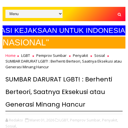
KEJAKSAAN UNTUK INDONESIA MAJU"
SELA
Home
LGBT
Pemprov Sumbar
Penyakit
Sosial
SUMBAR DARURAT LGBT! : Berhenti Berteori, Saatnya Eksekusi atau
Generasi Minang Hancur
SUMBAR DARURAT LGBT! : Berhenti
Berteori, Saatnya Eksekusi atau
Generasi Minang Hancur
Redaksi
Maret 01, 2026
LGBT,
Pemprov Sumbar,
Penyakit,
Sosial,