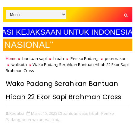
KEJAKSAAN UNTUK INDONESIA MAJU"
SELA
Home
bantuan sapi
hibah
Pemko Padang
peternakan
walikota
Wako Padang Serahkan Bantuan Hibah 22 Ekor Sapi
Brahman Cross
Wako Padang Serahkan Bantuan
Hibah 22 Ekor Sapi Brahman Cross
Redaksi
Maret 15, 2025
bantuan sapi,
hibah,
Pemko
Padang,
peternakan,
walikota,