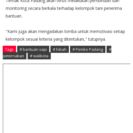
Ternak Kota Padang akan terus melakukan pembinaan dan
monitoring secara berkala terhadap kelompok tani penerima
bantuan.
"Kami juga akan mengadakan lomba untuk memotivasi setiap
kelompok sesuai kriteria yang ditentukan," tutupnya.
Tags
# bantuan sapi
# hibah
# Pemko Padang
#
peternakan
# walikota