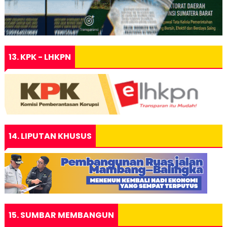
13. KPK - LHKPN
14. LIPUTAN KHUSUS
15. SUMBAR MEMBANGUN