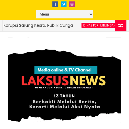
 Curiga
Sambut HJK Padang Ke-357, Trans
DINAS PERHUBUNGAN