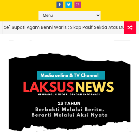
: Sikap Pasif Sekda Atas Dugaan Korupsi Sarung Kesra, Publik C