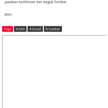
jawaban konfirmasi dari wagub Sumbar.
#tim
Tags
# ASN
# Sosial
# Sumbar