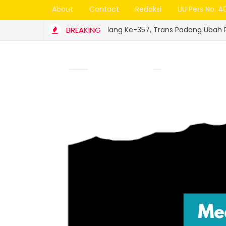
About
Contact
Redaksi
UU Pers No. 4
ut HJK Padang Ke-357, Trans Padang Ubah Rute ke Pelabuhan Te
BREAKING