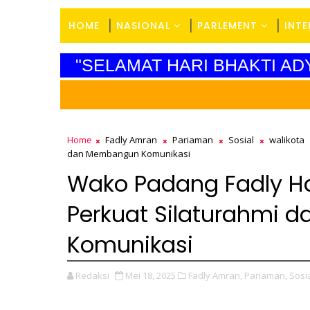
HOME
NASIONAL
PARLEMENT
INT
"SELAMAT HARI BHAKTI AD
Home
Fadly Amran
Pariaman
Sosial
walikota
dan Membangun Komunikasi
Wako Padang Fadly Had
Perkuat Silaturahmi
Komunikasi
Redaksi
Mei 18, 2025
Fadly Amran,
Pariaman,
Sosia