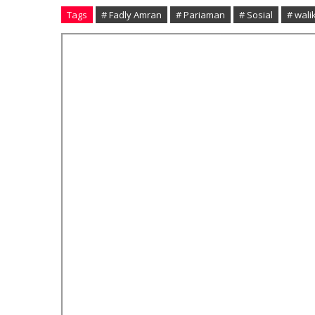
Tags
# Fadly Amran
# Pariaman
# Sosial
# wali