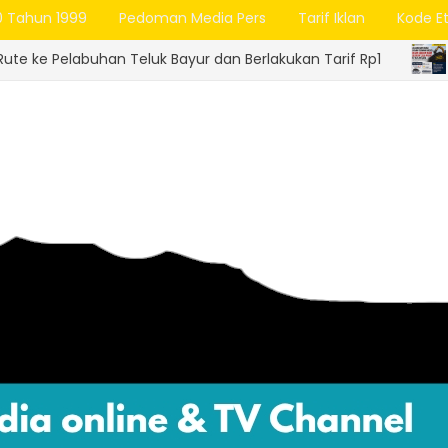
0 Tahun 1999
Pedoman Media Pers
Tarif Iklan
Kode Et
luk Bayur dan Berlakukan Tarif Rp1
Lelang 
BATU BARA