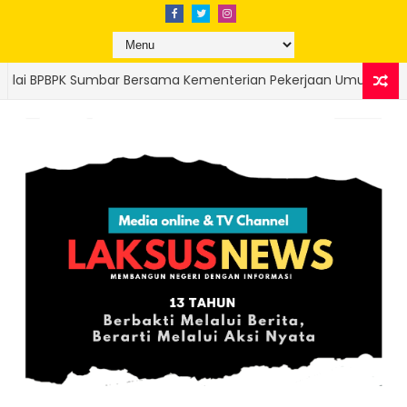
nterian Pekerjaan Umum, TNI, dan Relawan Tuntaskan Pembersih
n Rapor Merah Reasuransi Rp4 Miliar