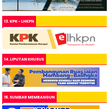
13. KPK - LHKPN
14. LIPUTAN KHUSUS
15. SUMBAR MEMBANGUN