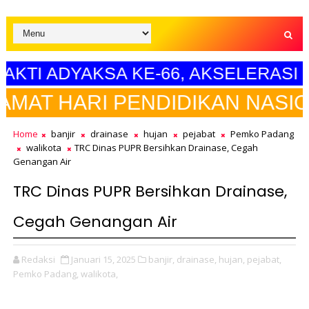
 HARI BHAKTI ADYAKSA KE-66, AKS
KAN NASIONAL"
Home
banjir
drainase
hujan
pejabat
Pemko Padang
walikota
TRC Dinas PUPR Bersihkan Drainase, Cegah
Genangan Air
TRC Dinas PUPR Bersihkan Drainase,
Cegah Genangan Air
Redaksi
Januari 15, 2025
banjir,
drainase,
hujan,
pejabat,
Pemko Padang,
walikota,