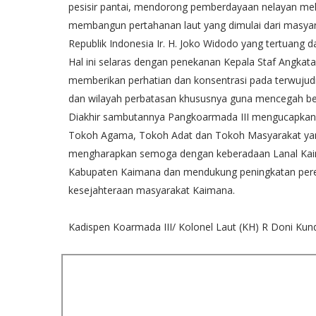
pesisir pantai, mendorong pemberdayaan nelayan me
membangun pertahanan laut yang dimulai dari masya
Republik Indonesia Ir. H. Joko Widodo yang tertuang 
Hal ini selaras dengan penekanan Kepala Staf Angk
memberikan perhatian dan konsentrasi pada terwujudn
dan wilayah perbatasan khususnya guna mencegah berb
Diakhir sambutannya Pangkoarmada III mengucapkan 
Tokoh Agama, Tokoh Adat dan Tokoh Masyarakat ya
mengharapkan semoga dengan keberadaan Lanal Ka
Kabupaten Kaimana dan mendukung peningkatan pere
kesejahteraan masyarakat Kaimana.
Kadispen Koarmada III/ Kolonel Laut (KH) R Doni Kund