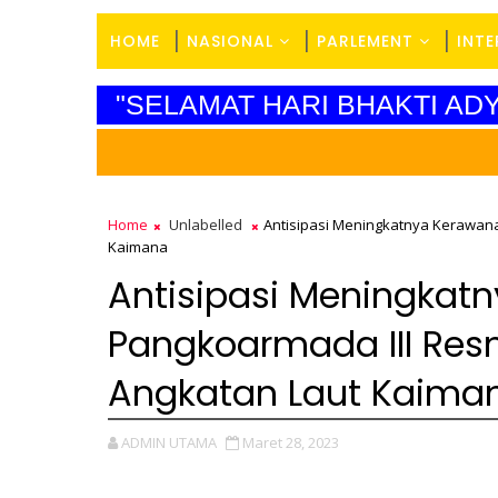
HOME
NASIONAL
PARLEMENT
INT
"SELAMAT HARI BHAKTI A
Home
Unlabelled
Antisipasi Meningkatnya Kerawana
Kaimana
Antisipasi Meningkatn
Pangkoarmada III Res
Angkatan Laut Kaima
ADMIN UTAMA
Maret 28, 2023