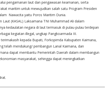
lalui pengamanan laut dan pengawasan keamanan, serta
rakat maritim untuk mewujudkan salah satu Program Presiden
dalam Nawacita yaitu Poros Maritim Dunia.
atan Laut (KASAL) Laksamana TNI Muhammad Ali dalam
ya kedaulatan negara di laut termasuk di pulau-pulau terdepan
agai kegiatan illegal, ungkap Pangkoarmada III.
terimakasih kepada Bupati, Forkopimda Kabupaten Kaimana,
ng telah mendukung/ pembangun Lanal Kaimana, dan
imana dapat membantu Pemerintah Daerah dalam membangun
konomian masyarakat, sehingga dapat meningkatkan
rat.