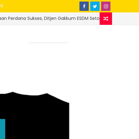
ik
kses, Ditjen Gakkum ESDM Setor Rp 20,9 Miliar ke Kas Negara