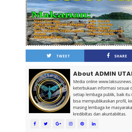
TWEET
SHARE
About ADMIN UT
Media online www.laksusnews.my
keterbukaan informasi sesuai 
setiap lembaga publik, baik i
bisa mempublikasikan profil, k
masing lembaga ke masyaraka
kredibiltas dan akuntabilitas.