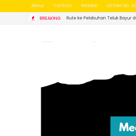
About
Contact
Redaksi
UU Pers No. 4
s Padang Ubah Rute ke Pelabuhan Teluk Bayur dan Berlakukan T
BREAKING