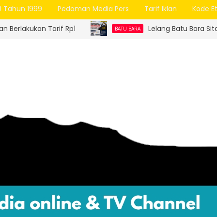
0 Tahun 1999
Pedoman Media Pers
Tarif Iklan
Kode Et
arif Rp1
Lelang Batu Bara Sitaan Perdana Su
BATU BARA