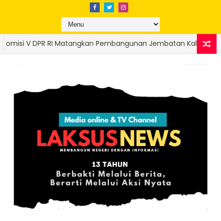
ngunan Jembatan Kalawi dan Infrastruktur Pascabanjir di Pa
mbersihan Sedimen di SMPN 41, Pastikan KBM Kembali Normal